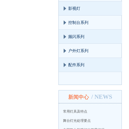
影视灯
控制台系列
频闪系列
户外灯系列
配件系列
/ NEWS
新闻中心
常用灯具及特点
舞台灯光处理要点