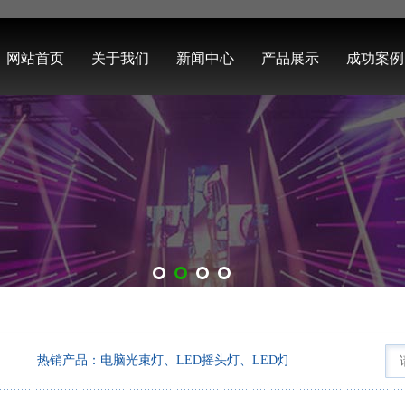
网站首页
关于我们
新闻中心
产品展示
成功案例
热销产品：电脑光束灯、LED摇头灯、LED灯、专业数字数字调光器以